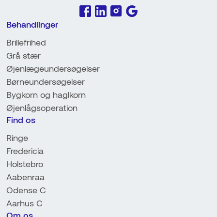
Multifokale linser kræver dog, at øjnene i forvejen er
En øjenlaserbehandling er velegnet for dig, der har
sunde, for at du får det bedste resultat.
Behandlinger
sunde øjne og stabile synsstyrker. Ved
forundersøgelsen foretager vi omfattende målinger
Brillefrihed
af dine hornhinder og synsforhold for at vurdere, om
Grå stær
laser er den rigtige løsning for dig, eller om en
Øjenlægeundersøgelser
linseoperation vil give et bedre resultat.
Børneundersøgelser
Bygkorn og haglkorn
Øjenlågsoperation
Find os
Ringe
Fredericia
Holstebro
Aabenraa
Odense C
Aarhus C
Om os