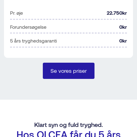
Pr. øje
22.750kr
Forundersøgelse
0kr
5 års tryghedsgaranti
0kr
Se vores priser
Klart syn og fuld tryghed.
Hos OLCEA får du 5 års