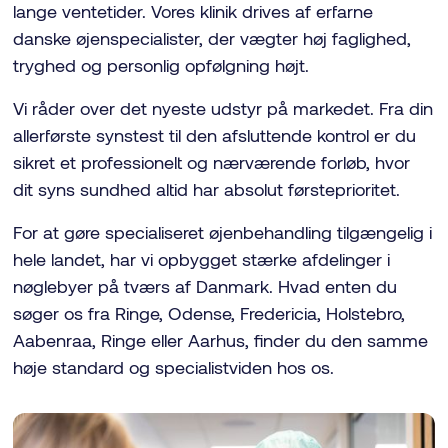
samlet i én personlig konsultation.
lange ventetider. Vores klinik drives af erfarne
Hvis du bruger kontaktlinser, er det vigtigt, at du
danske øjenspecialister, der vægter høj faglighed,
undlader at bruge dem i henholdsvis 48 timer for bløde
tryghed og personlig opfølgning højt.
kontaktlinser og 14 dage for hårde kontaktlinser før
Vi råder over det nyeste udstyr på markedet. Fra din
undersøgelsen.
allerførste synstest til den afsluttende kontrol er du
sikret et professionelt og nærværende forløb, hvor
dit syns sundhed altid har absolut førsteprioritet.
For at gøre specialiseret øjenbehandling tilgængelig i
hele landet, har vi opbygget stærke afdelinger i
nøglebyer på tværs af Danmark. Hvad enten du
søger os fra Ringe, Odense, Fredericia, Holstebro,
Aabenraa, Ringe eller Aarhus, finder du den samme
høje standard og specialistviden hos os.