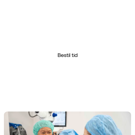
OLCEA
Fjern tunge og hængende øjenlåg og opnå et frisk
udseende, med en øjenlågsoperation udført af en erfaren og
specialiseret øjenlæge.
Bestil tid
Læs om forløbet