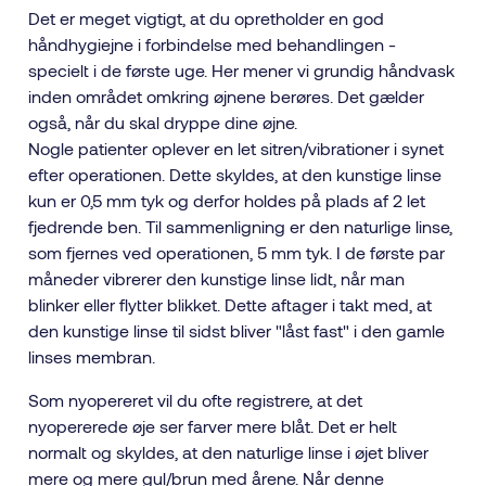
Det er meget vigtigt, at du opretholder en god
håndhygiejne i forbindelse med behandlingen -
specielt i de første uge. Her mener vi grundig håndvask
inden området omkring øjnene berøres. Det gælder
også, når du skal dryppe dine øjne.
Nogle patienter oplever en let sitren/vibrationer i synet
efter operationen. Dette skyldes, at den kunstige linse
kun er 0,5 mm tyk og derfor holdes på plads af 2 let
fjedrende ben. Til sammenligning er den naturlige linse,
som fjernes ved operationen, 5 mm tyk. I de første par
måneder vibrerer den kunstige linse lidt, når man
blinker eller flytter blikket. Dette aftager i takt med, at
den kunstige linse til sidst bliver "låst fast" i den gamle
linses membran.
Som nyopereret vil du ofte registrere, at det
nyopererede øje ser farver mere blåt. Det er helt
normalt og skyldes, at den naturlige linse i øjet bliver
mere og mere gul/brun med årene. Når denne