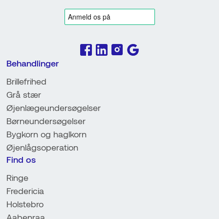
Behandlinger
Brillefrihed
Grå stær
Øjenlægeundersøgelser
Børneundersøgelser
Bygkorn og haglkorn
Øjenlågsoperation
Find os
Ringe
Fredericia
Holstebro
Aabenraa