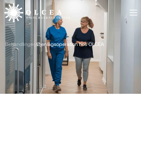
Behandlinger
/
Øjenlågsoperation hos OLCEA
Kort ventetid
Øjenlågsoperation hos