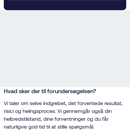
Forundersøgelsen
Som privatklinik kan du komme hurtigt til, uden
henvisning fra egen læge. Forundersøgelsen koster
500 kr. og fratrækkes operationens pris. Her
vurderer vi dine øjenlåg, gennemgår dine ønsker og
sikrer, at du er godt informeret.
Hvad sker der til forundersøgelsen?
Vi taler om selve indgrebet, det forventede resultat,
risici og helingsproces. Vi gennemgår også din
helbredstilstand, dine forventninger og du får
naturligvis god tid til at stille spørgsmål.