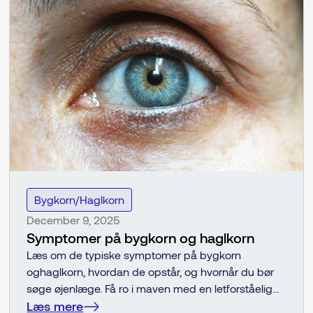
Fremhævet
Bygkorn/Haglkorn
December 9, 2025
Symptomer på bygkorn og haglkorn
Læs om de typiske symptomer på bygkorn
oghaglkorn, hvordan de opstår, og hvornår du bør
søge øjenlæge. Få ro i maven med en letforståelig
guide til rødme, hævelse, ømhed og
Læs mere