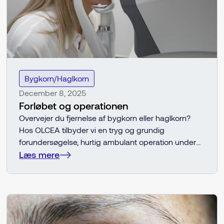
Bygkorn/Haglkorn
December 8, 2025
Forløbet og operationen
Overvejer du fjernelse af bygkorn eller haglkorn?
Hos OLCEA tilbyder vi en tryg og grundig
forundersøgelse, hurtig ambulant operation under
lokalbedøvelse og omhyggelig efterbehandling —
Læs mere
så du kan få problemet fjernet med minimal gene
og kort restitutionstid. Læs, hvordan processen
foregår, og hvad du kan forvente før, under og efter
operationen.