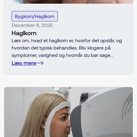
Bygkorn/Haglkorn
December 8, 2025
Haglkorn
Læs om, hvad et haglkorn er, hvorfor det opstår, og
hvordan det typisk behandles. Bliv klogere på
symptomer, varighed og hvornår du bør søge
øjenlæge, hvis hævelsen på øjenlåget ikke
Læs mere
forsvinder af sig selv.