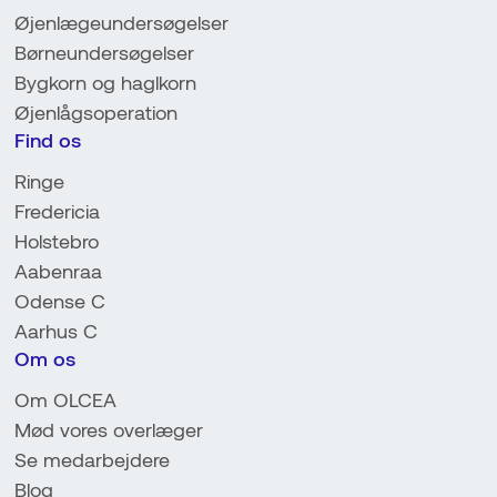
Øjenlægeundersøgelser
Børneundersøgelser
Bygkorn og haglkorn
Øjenlågsoperation
Find os
Ringe
Fredericia
Holstebro
Aabenraa
Odense C
Aarhus C
Om os
Om OLCEA
Mød vores overlæger
Se medarbejdere
Blog