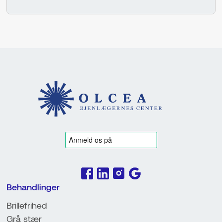
behandlingsmuligheder – herunder kirurgi, hvis
generne ikke går væk af sig selv.
Behandlinger
Brillefrihed
Grå stær