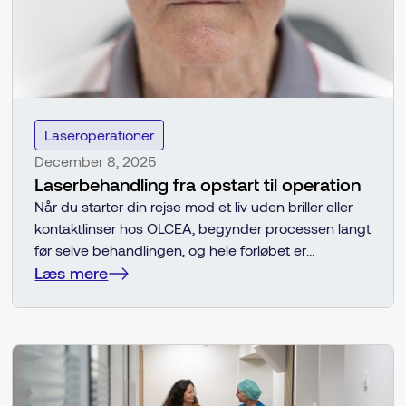
Laseroperationer
December 8, 2025
Laserbehandling fra opstart til operation
Når du starter din rejse mod et liv uden briller eller
kontaktlinser hos OLCEA, begynder processen langt
før selve behandlingen, og hele forløbet er
tilrettelagt, så du føler dig tryg, informeret og i gode
Læs mere
hænder fra første øjeblik.