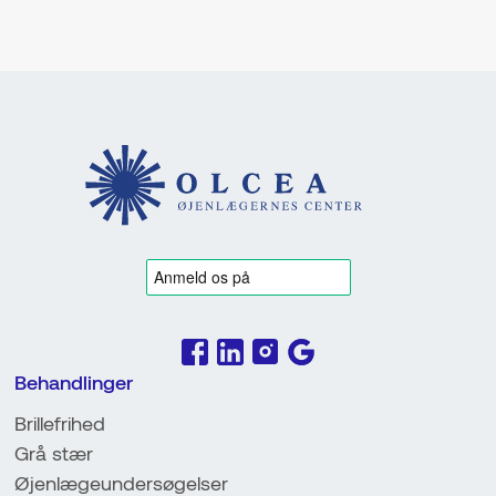
liv uden briller eller kontaktlinser.
Behandlinger
Brillefrihed
Grå stær
Øjenlægeundersøgelser