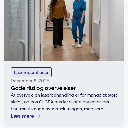
Laseroperationer
December 8, 2025
Gode råd og overvejelser
At overveje en laserbehandling er for mange et stort
skridt, og hos OLCEA møder vi ofte patienter, der
har tænkt længe over beslutningen, men som
stadig er i tvivl om, hvad de skal være
Læs mere
opmærksomme på, inden de vælger at sige ja til et