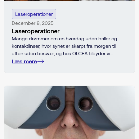
Laseroperationer
December 8, 2025
Laseroperationer
Mange drømmer om en hverdag uden briller og
kontaktlinser, hvor synet er skarpt fra morgen til
aften uden besvær, og hos OLCEA tilbyder vi
avancerede øjenlaser- og linsebehandlinger, der
Læs mere
gør netop dette muligt.