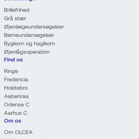
Brillefrihed
Grå stær
Øjenlægeundersøgelser
Børneundersøgelser
Bygkorn og haglkorn
Øjenlågsoperation
Find os
Ringe
Fredericia
Holstebro
Aabenraa
Odense C
Aarhus C
Om os
Om OLCEA