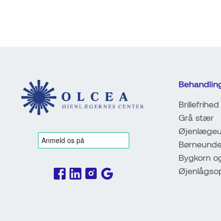
Behandlin
Brillefrihed
Grå stær
Øjenlægeu
Børneunde
Bygkorn o
Øjenlågso