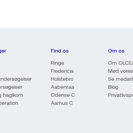
ger
Find os
Om os
Ringe
Om OLCE
Fredericia
Mød vores
ndersøgelser
Holstebro
Se medarb
rsøgelser
Aabenraa
Blog
g haglkorn
Odense C
Privatlivspo
peration
Aarhus C