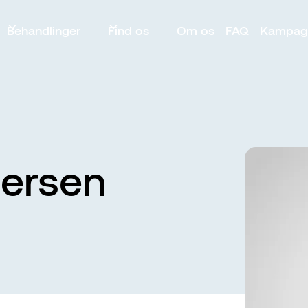
Behandlinger
Find os
Om os
FAQ
Kampag
ersen