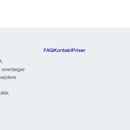
FAQ
Kontakt
Priser
A
 overlæger
ejdere
litik