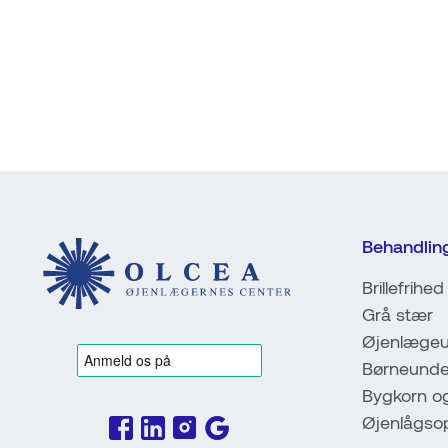
Behandlin
Brillefrihed
Grå stær
Øjenlægeu
Børneunde
Bygkorn o
Øjenlågso