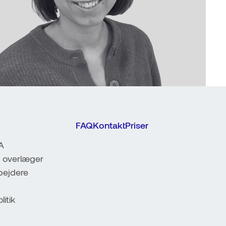
FAQ
Kontakt
Priser
A
 overlæger
ejdere
litik