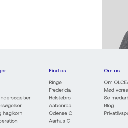
ger
Find os
Om os
Ringe
Om OLCE
Fredericia
Mød vores
ndersøgelser
Holstebro
Se medarb
rsøgelser
Aabenraa
Blog
g haglkorn
Odense C
Privatlivspo
peration
Aarhus C