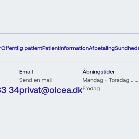
r
Offentlig patient
Patientinformation
Afbetaling
Sundheds
Email
Åbningstider
Send en mail
Mandag - Torsdag ......
33 34
privat@olcea.dk
Fredag .........................