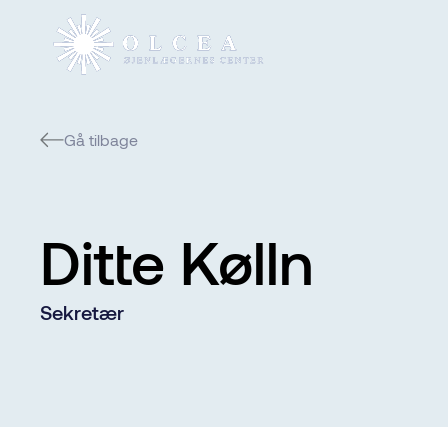
Gå tilbage
Ditte Kølln
Sekretær