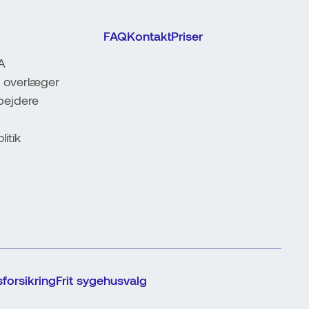
FAQ
Kontakt
Priser
A
 overlæger
ejdere
litik
forsikring
Frit sygehusvalg