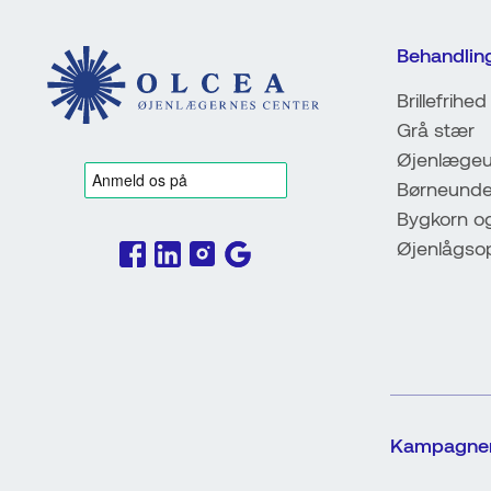
Behandlin
Brillefrihed
Grå stær
Øjenlægeu
Børneunde
Bygkorn o
Øjenlågso
Kampagne