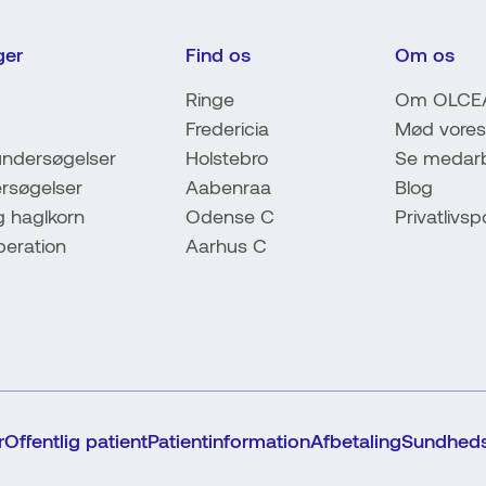
ger
Find os
Om os
Ringe
Om OLCE
Fredericia
Mød vores
ndersøgelser
Holstebro
Se medarb
rsøgelser
Aabenraa
Blog
g haglkorn
Odense C
Privatlivspo
peration
Aarhus C
r
Offentlig patient
Patientinformation
Afbetaling
Sundheds