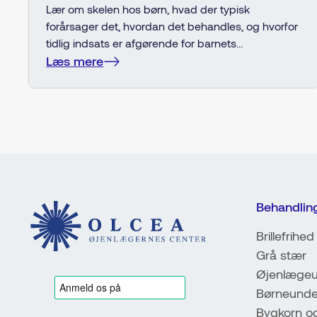
Lær om skelen hos børn, hvad der typisk
forårsager det, hvordan det behandles, og hvorfor
tidlig indsats er afgørende for barnets
synsudvikling. En letforståelig guide til forældre,
Læs mere
der vil sikre deres barn de bedste synsvilkår.
Behandlin
Brillefrihed
Grå stær
Øjenlægeu
Børneunde
Bygkorn o