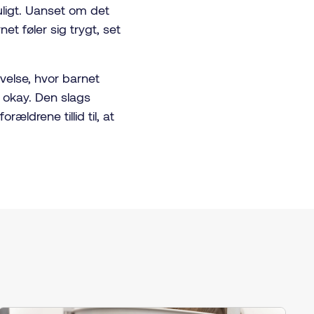
uligt. Uanset om det
net føler sig trygt, set
velse, hvor barnet
t okay. Den slags
ældrene tillid til, at