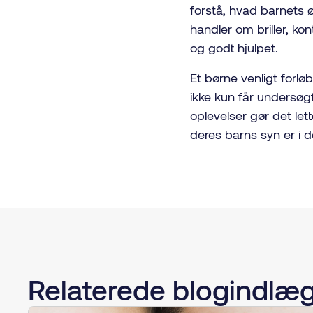
forstå, hvad barnets 
handler om briller, kon
og godt hjulpet.
Et børne venligt forl
ikke kun får undersøgt
oplevelser gør det lett
deres barns syn er i 
Relaterede blogindlæ