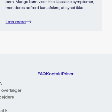
børn. Mange børn viser ikke klassiske symptomer,
men deres adfærd kan afsløre, at synet ikke
fungerer optimalt. Læs om fem oversete tegn, og
hvorfor en tidlig øjenundersøgelse kan gøre en
Læs mere
stor forskel for læring, trivsel og udvikling.
FAQ
Kontakt
Priser
A
 overlæger
ejdere
litik