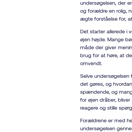
undersøgelsen, der er
og forældre en rolig, 
ægte forståelse for, 
Det starter allerede i 
øjen højde. Mange børn 
måde der giver mening 
brug for at høre, at de
omvendt.
Selve undersøgelsen fo
det gøres, og hvordan 
spændende, og mange f
for øjen dråber, blive
reagere og stille spør
Forældrene er med hel
undersøgelsen gennem