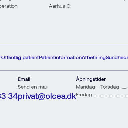
peration
Aarhus C
r
Offentlig patient
Patientinformation
Afbetaling
Sundheds
Email
Åbningstider
Send en mail
Mandag - Torsdag ......
33 34
privat@olcea.dk
Fredag .........................