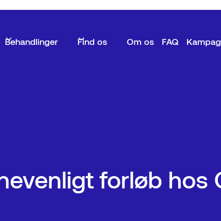
Behandlinger
Find os
Om os
FAQ
Kampag
nevenligt forløb ho