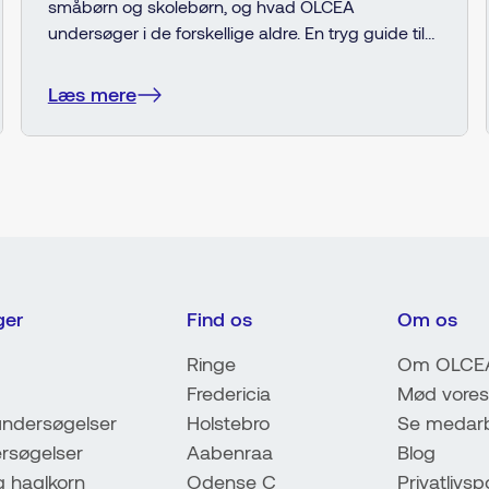
småbørn og skolebørn, og hvad OLCEA
undersøger i de forskellige aldre. En tryg guide til
forældre, der vil forstå deres barns synsudvikling
og sikrede bedste forudsætninger for trivsel og
Læs mere
læring.
ger
Find os
Om os
Ringe
Om OLCE
Fredericia
Mød vores
ndersøgelser
Holstebro
Se medarb
rsøgelser
Aabenraa
Blog
g haglkorn
Odense C
Privatlivspo