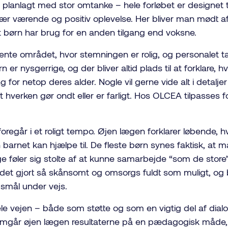
 planlagt med stor omtanke – hele forløbet er designet t
nær værende og positiv oplevelse. Her bliver man mødt af
at børn har brug for en anden tilgang end voksne.
vente området, hvor stemningen er rolig, og personalet tager
er nysgerrige, og der bliver altid plads til at forklare, h
for netop deres alder. Nogle vil gerne vide alt i detalje
t hverken gør ondt eller er farligt. Hos OLCEA tilpasses f
regår i et roligt tempo. Øjen lægen forklarer løbende, h
barnet kan hjælpe til. De fleste børn synes faktisk, at m
øler sig stolte af at kunne samarbejde “som de store”
r det gjort så skånsomt og omsorgs fuldt som muligt, og ba
gsmål under vejs.
e vejen – både som støtte og som en vigtig del af dialo
går øjen lægen resultaterne på en pædagogisk måde, 